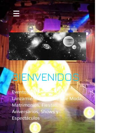
BIENVENIDOS
Eventos Corporativos,
Lanzamientos, Desfiles de Moda,
Matrimonios, Fiestas,
Aniversarios, Shows y
Espectáculos